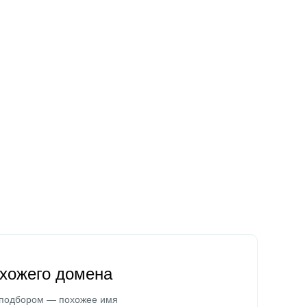
охожего домена
 подбором — похожее имя