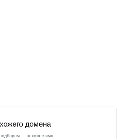
охожего домена
 подбором — похожее имя