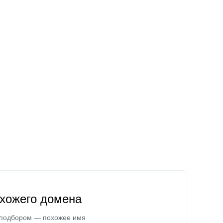
охожего домена
 подбором — похожее имя